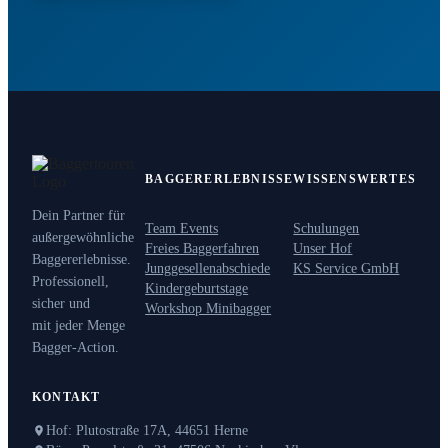
BAGGERERLEBNISSE
WISSENSWERTES
Dein Partner für
Team Events
Schulungen
außergewöhnliche
Freies Baggerfahren
Unser Hof
Baggererlebnisse.
Junggesellenabschiede
KS Service GmbH
Professionell,
Kindergeburtstage
sicher und
Workshop Minibagger
mit jeder Menge
Bagger-Action.
KONTAKT
Hof: Plutostraße 17A, 44651 Herne