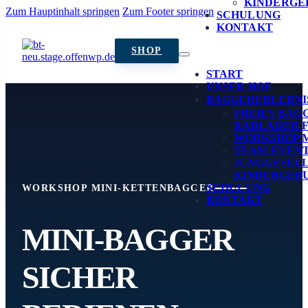
KINDERGE
Zum Hauptinhalt springen
Zum Footer springen
SCHULUNG
KONTAKT
SHOP
START
UNSER HOF
BAGGERERLEBNI
FREIES BAG
RADLADER 
WORKSHOP 
TEAM EVEN
JUNGGESEL
KINDERGEB
SCHULUNG
WORKSHOP MINI-KETTENBAGGER
KONTAKT
MINI-BAGGER
SICHER