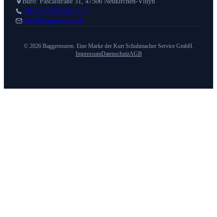
Büro: Pascalstraße 31, 47506 Neukirchen-Vluyn
+49 (0) 2845 926 01 10
info@baggertouren.de
© 2026 Baggertouren. Eine Marke der Kurt Schuhmacher Service GmbH.
Impressum
Datenschutz
AGB